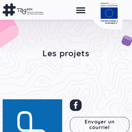
Aller
au
contenu
principal
Les projets
Envoyer un
courriel